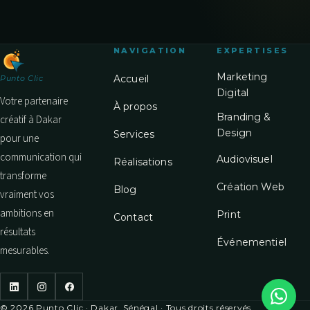
NAVIGATION
EXPERTISES
Marketing
Accueil
Punto Clic
Digital
Votre partenaire
À propos
Branding &
créatif à Dakar
Design
Services
pour une
communication qui
Audiovisuel
Réalisations
transforme
Création Web
Blog
vraiment vos
ambitions en
Print
Contact
résultats
Événementiel
mesurables.
© 2026 Punto Clic · Dakar, Sénégal · Tous droits réservés