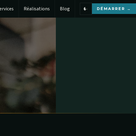
ervices
Réalisations
Blog
DÉMARRER →